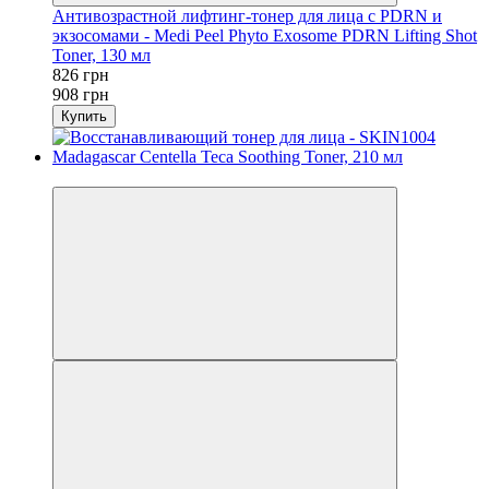
Антивозрастной лифтинг-тонер для лица с PDRN и
экзосомами - Medi Peel Phyto Exosome PDRN Lifting Shot
Toner, 130 мл
826 грн
908 грн
Купить
−9%