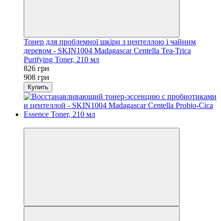
Тонер для проблемної шкіри з центеллою і чайним
деревом - SKIN1004 Madagascar Centella Tea-Trica
Purifying Toner, 210 мл
826 грн
908 грн
Купить
−9%