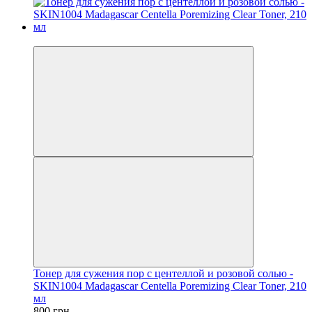
−9%
Тонер для сужения пор с центеллой и розовой солью -
SKIN1004 Madagascar Centella Poremizing Clear Toner, 210
мл
800 грн